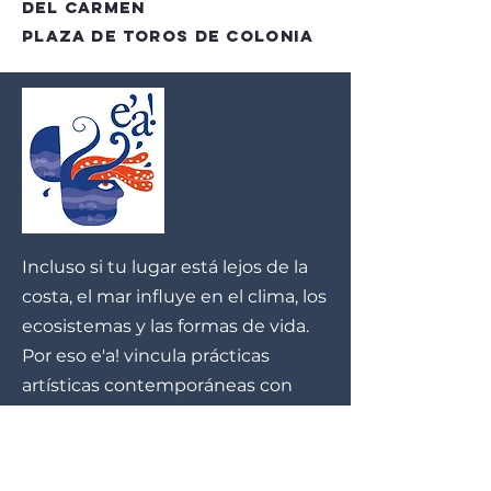
del Carmen
Plaza de Toros de Colonia
Incluso si tu lugar está lejos de la
costa, el mar influye en el clima, los
ecosistemas y las formas de vida.
Por eso e'a! vincula prácticas
artísticas contemporáneas con
conocimiento científico y
experiencias locales.
E’a!
dedica su 4ta edición a la