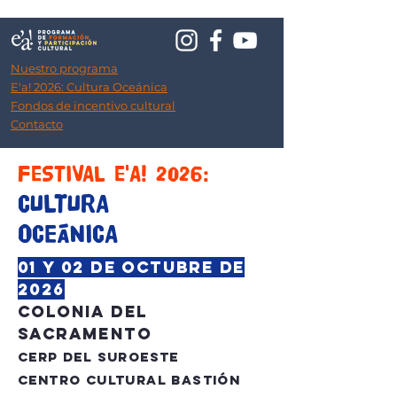
Nuestro programa
E'a! 2026: Cultura Oceánica
Fondos de incentivo cultural
Contacto
FESTIVAL E'A! 2026:
CULTURA
OCEÁNICA
01 y 02 de octubre de
2026
Colonia del
Sacramento
CeRP del Suroeste
CENTRO CULTURAL Bastión